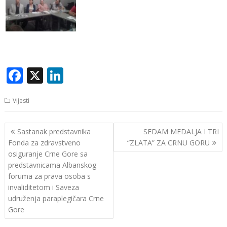
F
X
Li
ac
n
Vijesti
e
k
b
e
Navigacija
Sastanak predstavnika
SEDAM MEDALJA I TRI
o
dI
članaka
Fonda za zdravstveno
“ZLATA” ZA CRNU GORU
o
n
osiguranje Crne Gore sa
predstavnicama Albanskog
k
foruma za prava osoba s
invaliditetom i Saveza
udruženja paraplegičara Crne
Gore