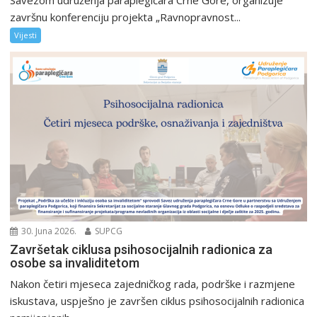
Savezom udruženja paraplegičara Crne Gore, organizuje
završnu konferenciju projekta „Ravnopravnost...
Vijesti
30. Juna 2026.
SUPCG
Završetak ciklusa psihosocijalnih radionica za
osobe sa invaliditetom
Nakon četiri mjeseca zajedničkog rada, podrške i razmjene
iskustava, uspješno je završen ciklus psihosocijalnih radionica