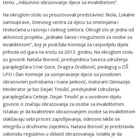
temu: ,,Inkluzivno obrazovanje djece sa invaliditetom”.
Na okruglom stolu su prisustvovali predstavnici: škola, Lokalne
samouprave, Dnevnog centra za djecu sa smetnjama i
teskoćama u razvoju i civilnog sektora. Okrugli sto je jedna od
aktivnosti projekta ,,Jednake šanse i mogućnosti za osobe sa
invaliditetom’’, koji je podržala Komisija za raspodjelu dijela
prihoda od igara na sreću za 2013. godinu. Na okruglom stolu
su govorili: Nataša Borović, predsjednica Saveza udruženja
paraplegičara Crne Gore, Dragica Drašković, pedagog u OŠ
LPO i član Komisije za usmjeravanje djece sa posebnim
obrazovnim potrebama i Ivana Janković, maturant Gimnazije.
Moderator je bio Dejan Tmušić, predsjednik Udruženja
paraplegičara Cetinje. Dejan Tmušić je u uvodnom dijelu
govorio o značaju obrazovanja za osobe sa invaliditetom.
Istakao je da kvalitetnim obrazovanjem osobe sa invalidtetom
olakšavaju sebi proces zapošljavanja, odnosno lakše se
integrišu u društvenu zajednicu. Natasa Borović je predstavila
zakonsku regulativu u oblasti obrazovanaja. Istakla je da