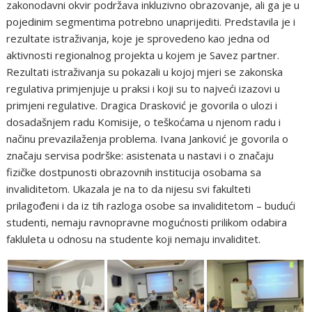
zakonodavni okvir podržava inkluzivno obrazovanje, ali ga je u
pojedinim segmentima potrebno unaprijediti. Predstavila je i
rezultate istraživanja, koje je sprovedeno kao jedna od
aktivnosti regionalnog projekta u kojem je Savez partner.
Rezultati istraživanja su pokazali u kojoj mjeri se zakonska
regulativa primjenjuje u praksi i koji su to najveći izazovi u
primjeni regulative. Dragica Drasković je govorila o ulozi i
dosadašnjem radu Komisije, o teškoćama u njenom radu i
načinu prevazilaženja problema. Ivana Janković je govorila o
značaju servisa podrške: asistenata u nastavi i o značaju
fizičke dostpunosti obrazovnih institucija osobama sa
invaliditetom. Ukazala je na to da nijesu svi fakulteti
prilagođeni i da iz tih razloga osobe sa invaliditetom – budući
studenti, nemaju ravnopravne mogućnosti prilikom odabira
fakluleta u odnosu na studente koji nemaju invaliditet.