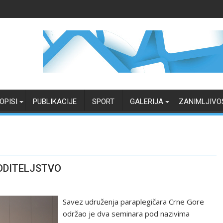
OPISI
PUBLIKACIJE
SPORT
GALERIJA
ZANIMLJIVO
RODITELJSTVO
Savez udruženja paraplegičara Crne Gore
održao je dva seminara pod nazivima