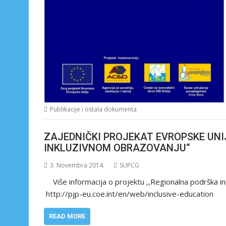
Publikacije i ostala dokumenta
ZAJEDNIČKI PROJEKAT EVROPSKE UNI
INKLUZIVNOM OBRAZOVANJU“
3. Novembra 2014.
SUPCG
Više informacija o projektu ,,Regionalna podrška 
http://pjp-eu.coe.int/en/web/inclusive-education
READ MORE