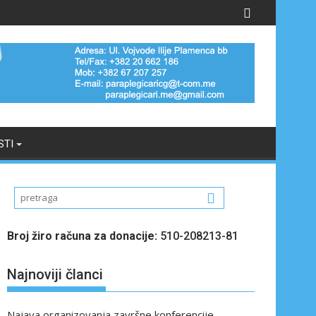
STI
Broj žiro računa za donacije:
510-208213-81
Najnoviji članci
Najava organizovanja završne konferencije