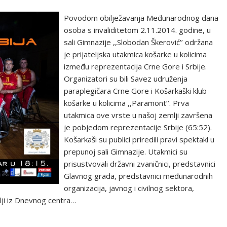
Povodom obilježavanja Međunarodnog dana
osoba s invaliditetom 2.11.2014. godine, u
sali Gimnazije ,,Slobodan Škerović’’ održana
je prijateljska utakmica košarke u kolicima
između reprezentacija Crne Gore i Srbije.
Organizatori su bili Savez udruženja
paraplegičara Crne Gore i Košarkaški klub
košarke u kolicima ,,Paramont’’. Prva
utakmica ove vrste u našoj zemlji završena
je pobjedom reprezentacije Srbije (65:52).
Košarkaši su publici priredili pravi spektakl u
prepunoj sali Gimnazije. Utakmici su
prisustvovali državni zvaničnici, predstavnici
Glavnog grada, predstavnici međunarodnih
organizacija, javnog i civilnog sektora,
elji iz Dnevnog centra…