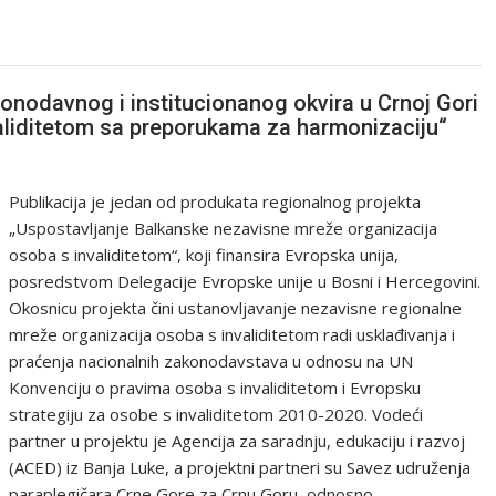
konodavnog i institucionanog okvira u Crnoj Gori
aliditetom sa preporukama za harmonizaciju“
Publikacija je jedan od produkata regionalnog projekta
„Uspostavljanje Balkanske nezavisne mreže organizacija
osoba s invaliditetom“, koji finansira Evropska unija,
posredstvom Delegacije Evropske unije u Bosni i Hercegovini.
Okosnicu projekta čini ustanovljavanje nezavisne regionalne
mreže organizacija osoba s invaliditetom radi usklađivanja i
praćenja nacionalnih zakonodavstava u odnosu na UN
Konvenciju o pravima osoba s invaliditetom i Evropsku
strategiju za osobe s invaliditetom 2010-2020. Vodeći
partner u projektu je Agencija za saradnju, edukaciju i razvoj
(ACED) iz Banja Luke, a projektni partneri su Savez udruženja
paraplegičara Crne Gore za Crnu Goru, odnosno…