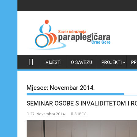
Skip
to
content
VIJESTI
O SAVEZU
PROJEKTI
PR
Mjesec:
Novembar 2014.
SEMINAR OSOBE S INVALIDITETOM I 
27. Novembra 2014.
SUPCG