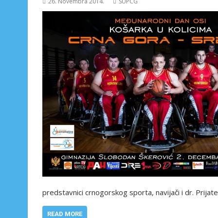
26. Novembra 2014.
SUPCG
predstavnici crnogorskog sporta, navijači i dr. Prijat
READ MORE