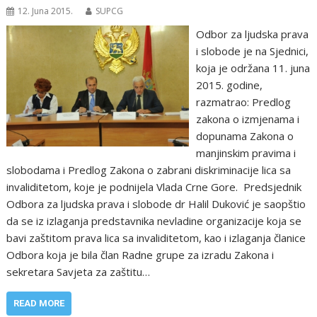
12. Juna 2015.
SUPCG
Odbor za ljudska prava
i slobode je na Sjednici,
koja je održana 11. juna
2015. godine,
razmatrao: Predlog
zakona o izmjenama i
dopunama Zakona o
manjinskim pravima i
slobodama i Predlog Zakona o zabrani diskriminacije lica sa
invaliditetom, koje je podnijela Vlada Crne Gore. Predsjednik
Odbora za ljudska prava i slobode dr Halil Duković je saopštio
da se iz izlaganja predstavnika nevladine organizacije koja se
bavi zaštitom prava lica sa invaliditetom, kao i izlaganja članice
Odbora koja je bila član Radne grupe za izradu Zakona i
sekretara Savjeta za zaštitu…
READ MORE