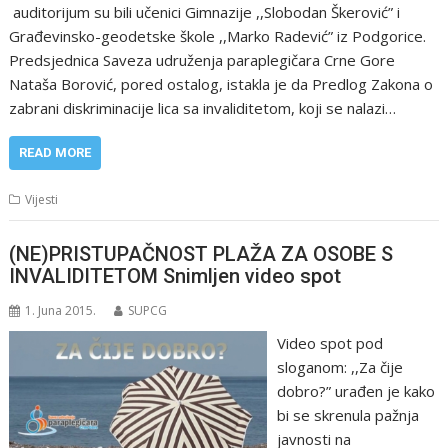
auditorijum su bili učenici Gimnazije ,,Slobodan Škerović” i
Građevinsko-geodetske škole ,,Marko Radević” iz Podgorice.
Predsjednica Saveza udruženja paraplegičara Crne Gore
Nataša Borović, pored ostalog, istakla je da Predlog Zakona o
zabrani diskriminacije lica sa invaliditetom, koji se nalazi…
READ MORE
Vijesti
(NE)PRISTUPAČNOST PLAŽA ZA OSOBE S
INVALIDITETOM Snimljen video spot
1. Juna 2015.
SUPCG
Video spot pod
sloganom: ,,Za čije
dobro?” urađen je kako
bi se skrenula pažnja
javnosti na