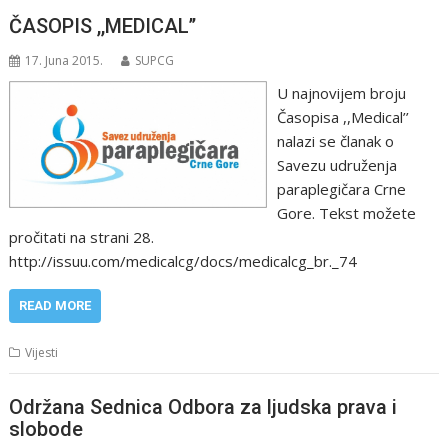
ČASOPIS ,,MEDICAL’’
17. Juna 2015.
SUPCG
U najnovijem broju
Časopisa ,,Medical’’
nalazi se članak o
Savezu udruženja
paraplegičara Crne
Gore. Tekst možete
pročitati na strani 28.
http://issuu.com/medicalcg/docs/medicalcg_br._74
READ MORE
Vijesti
Održana Sednica Odbora za ljudska prava i
slobode