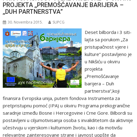
PROJEKTA ,,PREMOŠĆAVANJE BARIJERA –
,,DUH PARTNERSTVA”
30. Novembra 2015.
SUPCG
Deset bilborda i 3 siti-
lajta sa porukom „Za
pristupačnost vjere i
kulture“ postavljeno je
u Nikšiću u okviru
projekta
„Premošćavanje
barijera – Duh
partnerstva“,koji
finansira Evropska unija, putem fondova Instrumenta za
pretpristupnu pomoć (IPA) u okviru Programa prekogranične
saradnje između Bosne i Hercegovine i Crne Gore. Bilbordi su
postavljeni u ciljumotivisanja osoba s invaliditetom da aktivnije
učestvuju u vjerskom i kulturnom životu, kao i da motivišu
relevantne zainteresovane strane i javnost uopšte da