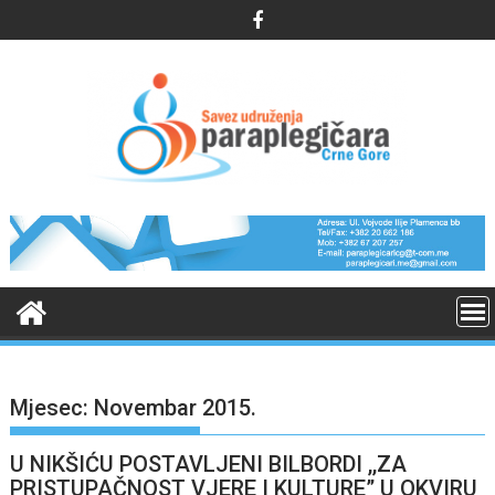
Skip
to
content
Mjesec:
Novembar 2015.
U NIKŠIĆU POSTAVLJENI BILBORDI ,,ZA
PRISTUPAČNOST VJERE I KULTURE” U OKVIRU