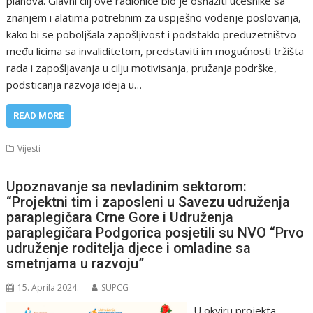
planova. Glavni cilj ove radionice bio je osnažiti učesnike sa
znanjem i alatima potrebnim za uspješno vođenje poslovanja,
kako bi se poboljšala zapošljivost i podstaklo preduzetništvo
među licima sa invaliditetom, predstaviti im mogućnosti tržišta
rada i zapošljavanja u cilju motivisanja, pružanja podrške,
podsticanja razvoja ideja u…
READ MORE
Vijesti
Upoznavanje sa nevladinim sektorom:
“Projektni tim i zaposleni u Savezu udruženja
paraplegičara Crne Gore i Udruženja
paraplegičara Podgorica posjetili su NVO “Prvo
udruženje roditelja djece i omladine sa
smetnjama u razvoju”
15. Aprila 2024.
SUPCG
U okviru projekta