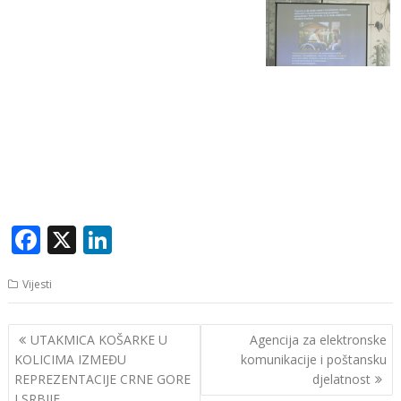
F
X
Li
ac
n
Vijesti
e
k
b
e
Navigacija
UTAKMICA KOŠARKE U
Agencija za elektronske
o
dI
članaka
KOLICIMA IZMEĐU
komunikacije i poštansku
o
n
REPREZENTACIJE CRNE GORE
djelatnost
I SRBIJE