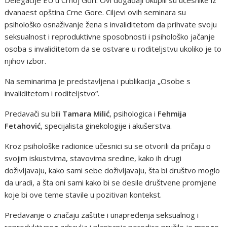
Delegacije EU u Crnoj Gori. Ovi događaji okupili su učesnike iz
dvanaest opština Crne Gore. Ciljevi ovih seminara su
psihološko osnaživanje žena s invaliditetom da prihvate svoju
seksualnost i reproduktivne sposobnosti i psihološko jačanje
osoba s invaliditetom da se ostvare u roditeljstvu ukoliko je to
njihov izbor.
Na seminarima je predstavljena i publikacija „Osobe s
invaliditetom i roditeljstvo“.
Predavači su bili
Tamara Milić
, psihologica i
Fehmija
Fetahović
, specijalista ginekologije i akušerstva.
Kroz psihološke radionice učesnici su se otvorili da pričaju o
svojim iskustvima, stavovima sredine, kako ih drugi
doživljavaju, kako sami sebe doživljavaju, šta bi društvo moglo
da uradi, a šta oni sami kako bi se desile društvene promjene
koje bi ove teme stavile u pozitivan kontekst.
Predavanje o značaju zaštite i unapređenja seksualnog i