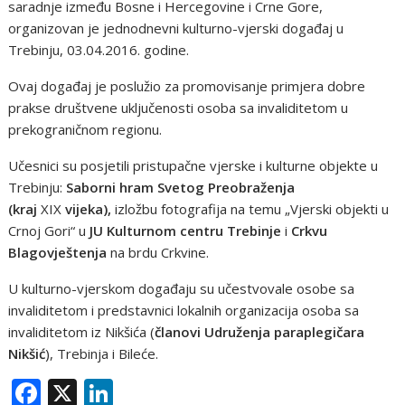
saradnje između Bosne i Hercegovine i Crne Gore,
organizovan je jednodnevni kulturno-vjerski događaj u
Trebinju, 03.04.2016. godine.
Ovaj događaj je poslužio za promovisanje primjera dobre
prakse društvene uključenosti osoba sa invaliditetom u
prekograničnom regionu.
Učesnici su posjetili pristupačne vjerske i kulturne objekte u
Trebinju:
Saborni hram Svetog Preobraženja
(kraj
XIX
vijeka),
izložbu fotografija na temu „Vjerski objekti u
Crnoj Gori“ u
JU Kulturnom centru Trebinje
i
Crkvu
Blagovještenja
na brdu Crkvine.
U kulturno-vjerskom događaju su učestvovale osobe sa
invaliditetom i predstavnici lokalnih organizacija osoba sa
invaliditetom iz Nikšića (
članovi Udruženja paraplegičara
Nikšić
), Trebinja i Bileće.
F
X
Li