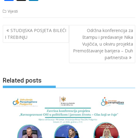
ac
n
Vijesti
e
k
b
e
Navigacija
STUDIJSKA POSJETA BILEĆI
Održna konferencija za
o
dI
članaka
I TREBINJU
štampu i predavanje Nika
o
n
Vujičića, u okviru projekta
Premoštavanje barijera – Duh
k
partnerstva
Related posts