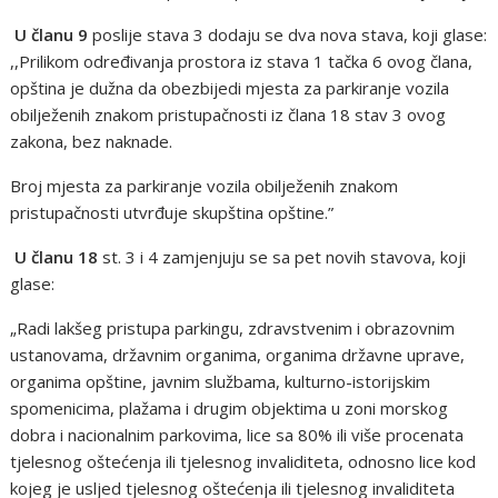
U članu 9
poslije stava 3 dodaju se dva nova stava, koji glase:
,,Prilikom određivanja prostora iz stava 1 tačka 6 ovog člana,
opština je dužna da obezbijedi mjesta za parkiranje vozila
obilježenih znakom pristupačnosti iz člana 18 stav 3 ovog
zakona, bez naknade.
Broj mjesta za parkiranje vozila obilježenih znakom
pristupačnosti utvrđuje skupština opštine.”
U članu 18
st. 3 i 4 zamjenjuju se sa pet novih stavova, koji
glase:
„Radi lakšeg pristupa parkingu, zdravstvenim i obrazovnim
ustanovama, državnim organima, organima državne uprave,
organima opštine, javnim službama, kulturno-istorijskim
spomenicima, plažama i drugim objektima u zoni morskog
dobra i nacionalnim parkovima, lice sa 80% ili više procenata
tjelesnog oštećenja ili tjelesnog invaliditeta, odnosno lice kod
kojeg je usljed tjelesnog oštećenja ili tjelesnog invaliditeta