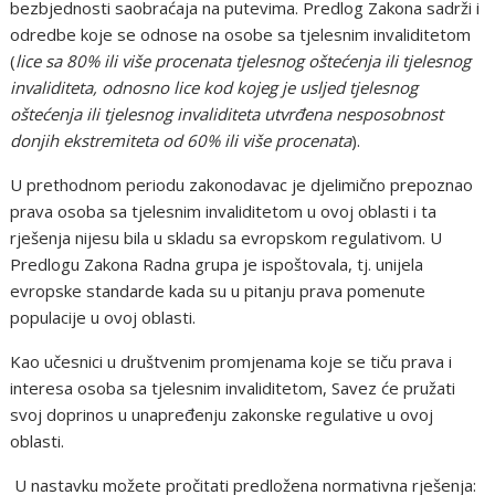
bezbjednosti saobraćaja na putevima
. Predlog Zakona sadrži i
odredbe koje se odnose na osobe sa tjelesnim invaliditetom
(
lice sa 80% ili više procenata tjelesnog oštećenja ili tjelesnog
invaliditeta, odnosno lice kod kojeg je usljed tjelesnog
oštećenja ili tjelesnog invaliditeta utvrđena nesposobnost
donjih ekstremiteta od 60% ili više procenata
).
U prethodnom periodu zakonodavac je djelimično prepoznao
prava osoba sa tjelesnim invaliditetom u ovoj oblasti i ta
rješenja nijesu bila u skladu sa evropskom regulativom. U
Predlogu Zakona Radna grupa je ispoštovala, tj. unijela
evropske standarde kada su u pitanju prava pomenute
populacije u ovoj oblasti.
Kao učesnici u društvenim promjenama koje se tiču prava i
interesa osoba sa tjelesnim invaliditetom, Savez će pružati
svoj doprinos u unapređenju zakonske regulative u ovoj
oblasti.
U nastavku možete pročitati predložena normativna rješenja: