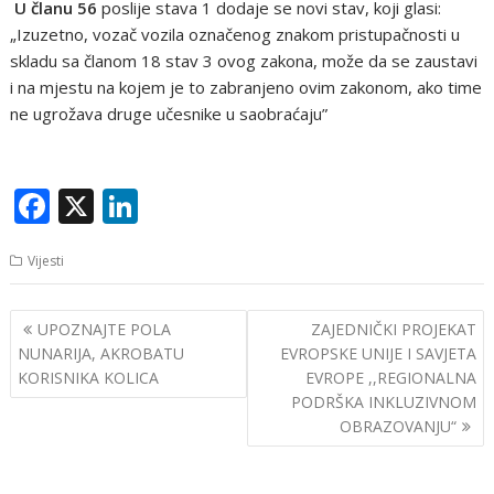
U članu 56
poslije stava 1 dodaje se novi stav, koji glasi:
„Izuzetno, vozač vozila označenog znakom pristupačnosti u
skladu sa članom 18 stav 3 ovog zakona, može da se zaustavi
i na mjestu na kojem je to zabranjeno ovim zakonom, ako time
ne ugrožava druge učesnike u saobraćaju”
F
X
Li
ac
n
Vijesti
e
k
b
e
Navigacija
UPOZNAJTE POLA
ZAJEDNIČKI PROJEKAT
o
dI
članaka
NUNARIJA, AKROBATU
EVROPSKE UNIJE I SAVJETA
o
n
KORISNIKA KOLICA
EVROPE ,,REGIONALNA
PODRŠKA INKLUZIVNOM
k
OBRAZOVANJU“