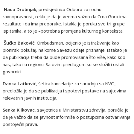
Nada Drobnjak
, predsjednica Odbora za rodnu
ravnopravnost, rekla je da je veoma važno da Crna Gora ima
rezultate i da ima preporuke. Istakla je poruku sve tri grupe
ispitanika, a to je –potrebna promjena kulturnog konteksta.
Šućko Baković
, Ombudsman, ocijenio je istraživanje kao
pionirski pokušaj, na kome Savezu odaje priznanje. Istakao je
da publikacija treba da bude promovisana što više, kako kod
nas, tako i u regionu. Sa ovim predlogom su se složili i ostali
govornici.
Danka Latković
, šefica kancelarije za saradnju sa NVO,
predložila je da se publikacija i spotovi postave na sajtovima
relevatnih javnih institucija.
Senka Klikovac
, savjetnica u Ministarstvu zdravlja, poručila je
da je važno da se javnost informiše o postupcima ostvarivanja
postojećih prava.