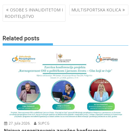
b
e
Navigacija
OSOBE S INVALIDITETOM I
MULTISPORTSKA KOLICA
o
dI
članaka
RODITELJSTVO
o
n
k
Related posts
27. Jula 2026.
SUPCG
Najava organizovanja završne konferencije