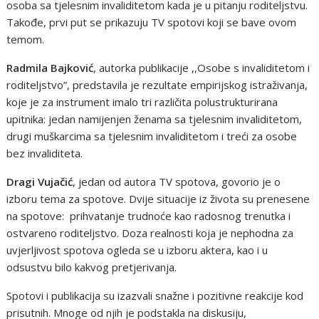
osoba sa tjelesnim invaliditetom kada je u pitanju roditeljstvu.
Takođe, prvi put se prikazuju TV spotovi koji se bave ovom
temom.
Radmila Bajković
, autorka publikacije ,,Osobe s invaliditetom i
roditeljstvo”, predstavila je rezultate empirijskog istraživanja,
koje je za instrument imalo tri različita polustrukturirana
upitnika: jedan namijenjen ženama sa tjelesnim invaliditetom,
drugi muškarcima sa tjelesnim invaliditetom i treći za osobe
bez invaliditeta.
Dragi Vujačić
, jedan od autora TV spotova, govorio je o
izboru tema za spotove. Dvije situacije iz života su prenesene
na spotove: prihvatanje trudnoće kao radosnog trenutka i
ostvareno roditeljstvo. Doza realnosti koja je nephodna za
uvjerljivost spotova ogleda se u izboru aktera, kao i u
odsustvu bilo kakvog pretjerivanja.
Spotovi i publikacija su izazvali snažne i pozitivne reakcije kod
prisutnih. Mnoge od njih je podstakla na diskusiju,