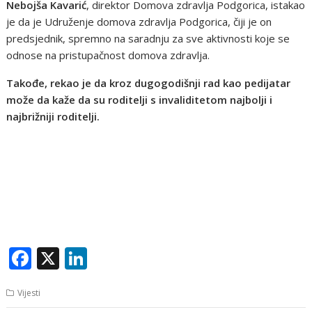
Nebojša Kavarić
, direktor Domova zdravlja Podgorica, istakao
je da je Udruženje domova zdravlja Podgorica, čiji je on
predsjednik, spremno na saradnju za sve aktivnosti koje se
odnose na pristupačnost domova zdravlja.
Takođe, rekao je da kroz dugogodišnji rad kao pedijatar
može da kaže da su roditelji s invaliditetom najbolji i
najbrižniji roditelji.
F
X
Li
ac
n
Vijesti
e
k