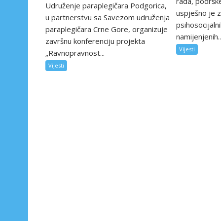
rada, podrške
Udruženje paraplegičara Podgorica,
uspješno je z
u partnerstvu sa Savezom udruženja
psihosocijaln
paraplegičara Crne Gore, organizuje
namijenjenih..
završnu konferenciju projekta
Vijesti
„Ravnopravnost...
Vijesti