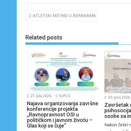
e
k
b
e
Navigacija
ATLETSKI MITING U BERANAMA
o
dI
članaka
o
n
k
Related posts
27. Jula 2026.
SUPCG
30. Juna 2026.
Najava organizovanja završne
Završetak 
konferencije projekta
psihosocija
„Ravnopravnost OSI u
osobe sa i
političkom i javnom životu –
Nakon četiri
Glas koji se čuje“