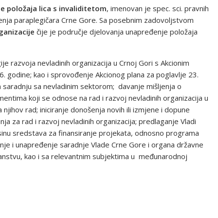
 položaja lica s invaliditetom
, imenovan je spec. sci. pravnih
ženja paraplegičara Crne Gore. Sa posebnim zadovoljstvom
ganizacije
čije je područje djelovanja unapređenje položaja
je razvoja nevladinih organizacija u Crnoj Gori s Akcionim
 godine; kao i sprovođenje Akcionog plana za poglavlje 23.
na saradnju sa nevladinim sektorom; davanje mišljenja o
ntima koji se odnose na rad i razvoj nevladinih organizacija u
 njihov rad; iniciranje donošenja novih ili izmjene i dopune
ja za rad i razvoj nevladinih organizacija; predlaganje Vladi
visinu sredstava za finansiranje projekata, odnosno programa
canje i unapređenje saradnje Vlade Crne Gore i organa državne
transtvu, kao i sa relevantnim subjektima u međunarodnoj