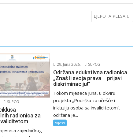
LJEPOTA PLESA
29. Juna 2026.
SUPCG
Održana edukativna radionica
„Znaš li svoja prava – prijavi
diskriminaciju!“
Tokom mjeseca juna, u okviru
projekta „Podrška za učešće i
SUPCG
inkluziju osoba sa invaliditetom“,
ciklusa
održana je...
lnih radionica za
nvaliditetom
Vijesti
 mjeseca zajedničkog