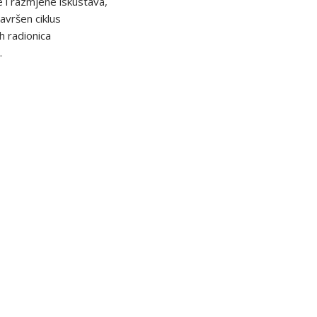
 i razmjene iskustava,
avršen ciklus
ih radionica
.