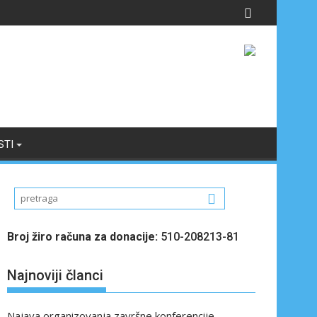
STI
Broj žiro računa za donacije:
510-208213-81
Najnoviji članci
Najava organizovanja završne konferencije