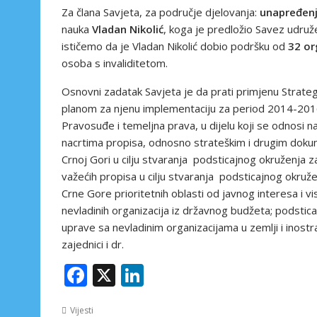
Za člana Savjeta, za područje djelovanja:
unapređenje
nauka
Vladan Nikolić
, koga je predložio Savez udru
ističemo da je Vladan Nikolić dobio podršku od
32
or
osoba s invaliditetom.
Osnovni zadatak Savjeta je da prati primjenu Strategi
planom za njenu implementaciju za period 2014-2016.
Pravosuđe i temeljna prava, u dijelu koji se odnosi 
nacrtima propisa, odnosno strateškim i drugim dokume
Crnoj Gori u cilju stvaranja podsticajnog okruženja za
važećih propisa u cilju stvaranja podsticajnog okružen
Crne Gore prioritetnih oblasti od javnog interesa i 
nevladinih organizacija iz državnog budžeta; podsti
uprave sa nevladinim organizacijama u zemlji i inos
zajednici i dr.
F
X
Li
ac
n
Vijesti