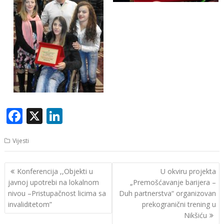
F
X
Li
ac
n
Vijesti
e
k
b
e
Navigacija
Konferencija ,,Objekti u
U okviru projekta
o
dI
članaka
javnoj upotrebi na lokalnom
„Premošćavanje barijera –
o
n
nivou –Pristupačnost licima sa
Duh partnerstva“ organizovan
invaliditetom”
prekogranični trening u
k
Nikšiću