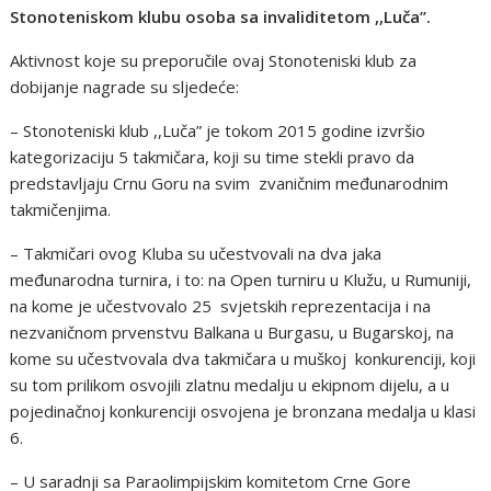
Stonoteniskom klubu osoba sa invaliditetom ,,Luča’’.
Aktivnost koje su preporučile ovaj Stonoteniski klub za
dobijanje nagrade su sljedeće:
– Stonoteniski klub ,,Luča” je tokom 2015 godine izvršio
kategorizaciju 5 takmičara, koji su time stekli pravo da
predstavljaju Crnu Goru na svim zvaničnim međunarodnim
takmičenjima.
– Takmičari ovog Kluba su učestvovali na dva jaka
međunarodna turnira, i to: na Open turniru u Klužu, u Rumuniji,
na kome je učestvovalo 25 svjetskih reprezentacija i na
nezvaničnom prvenstvu Balkana u Burgasu, u Bugarskoj, na
kome su učestvovala dva takmičara u muškoj konkurenciji, koji
su tom prilikom osvojili zlatnu medalju u ekipnom dijelu, a u
pojedinačnoj konkurenciji osvojena je bronzana medalja u klasi
6.
– U saradnji sa Paraolimpijskim komitetom Crne Gore