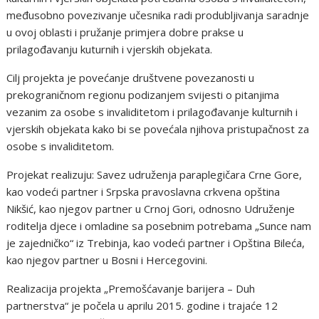
međusobno povezivanje učesnika radi produbljivanja saradnje
u ovoj oblasti i pružanje primjera dobre prakse u
prilagođavanju kuturnih i vjerskih objekata.
Cilj projekta je povećanje društvene povezanosti u
prekograničnom regionu podizanjem svijesti o pitanjima
vezanim za osobe s invaliditetom i prilagođavanje kulturnih i
vjerskih objekata kako bi se povećala njihova pristupačnost za
osobe s invaliditetom.
Projekat realizuju: Savez udruženja paraplegičara Crne Gore,
kao vodeći partner i Srpska pravoslavna crkvena opština
Nikšić, kao njegov partner u Crnoj Gori, odnosno Udruženje
roditelja djece i omladine sa posebnim potrebama „Sunce nam
je zajedničko“ iz Trebinja, kao vodeći partner i Opština Bileća,
kao njegov partner u Bosni i Hercegovini.
Realizacija projekta „Premošćavanje barijera – Duh
partnerstva“ je počela u aprilu 2015. godine i trajaće 12