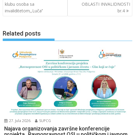
klubu osoba sa
OBLASTI INVALIDNOSTI
k
invaliditetom,,Luča’’
br.4
Related posts
27. Jula 2026.
SUPCG
Najava organizovanja završne konferencije
projekta „Ravnopravnost OSI u političkom i javnom