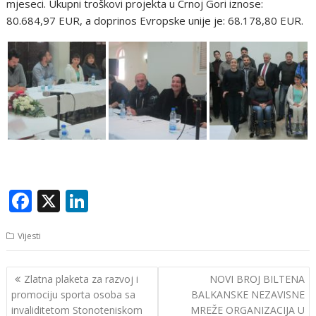
mjeseci. Ukupni troškovi projekta u Crnoj Gori iznose:
80.684,97 EUR, a doprinos Evropske unije je: 68.178,80 EUR.
F
X
Li
ac
n
Vijesti
e
k
b
e
Navigacija
Zlatna plaketa za razvoj i
NOVI BROJ BILTENA
o
dI
članaka
promociju sporta osoba sa
BALKANSKE NEZAVISNE
o
n
invaliditetom Stonoteniskom
MREŽE ORGANIZACIJA U