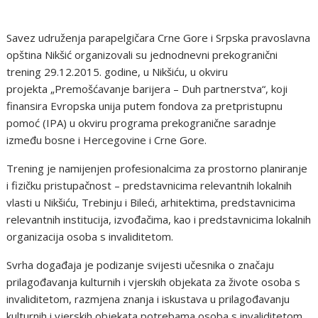
Savez udruženja parapelgičara Crne Gore i Srpska pravoslavna
opština Nikšić organizovali su jednodnevni prekogranični
trening 29.12.2015. godine, u Nikšiću, u okviru
projekta „Premošćavanje barijera – Duh partnerstva“, koji
finansira Evropska unija putem fondova za pretpristupnu
pomoć (IPA) u okviru programa prekogranične saradnje
između bosne i Hercegovine i Crne Gore.
Trening je namijenjen profesionalcima za prostorno planiranje
i fizičku pristupačnost – predstavnicima relevantnih lokalnih
vlasti u Nikšiću, Trebinju i Bileći, arhitektima, predstavnicima
relevantnih institucija, izvođačima, kao i predstavnicima lokalnih
organizacija osoba s invaliditetom.
Svrha događaja je podizanje svijesti učesnika o značaju
prilagođavanja kulturnih i vjerskih objekata za živote osoba s
invaliditetom, razmjena znanja i iskustava u prilagođavanju
kulturnih i vjerskih objekata potrebama osoba s invaliditetom,