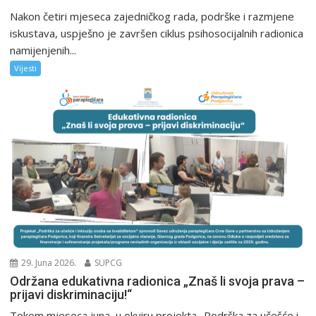
Nakon četiri mjeseca zajedničkog rada, podrške i razmjene
iskustava, uspješno je završen ciklus psihosocijalnih radionica
namijenjenih...
Vijesti
29. Juna 2026.
SUPCG
Održana edukativna radionica „Znaš li svoja prava –
prijavi diskriminaciju!“
Tokom mjeseca juna, u okviru projekta „Podrška za učešće i