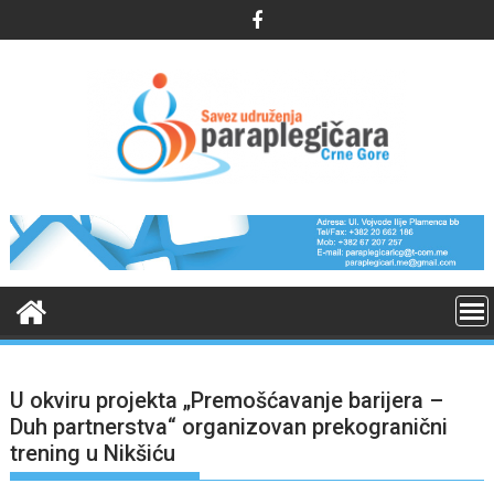
Skip
to
content
U okviru projekta „Premošćavanje barijera –
Duh partnerstva“ organizovan prekogranični
trening u Nikšiću