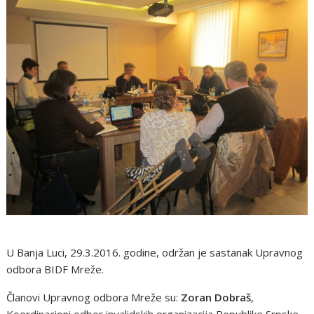
U Banja Luci, 29.3.2016. godine, održan je sastanak Upravnog
odbora BIDF Mreže.
Članovi Upravnog odbora Mreže su:
Zoran Dobraš
,
Koordinacioni odbor invalidskih organizacija Republike Srpske,