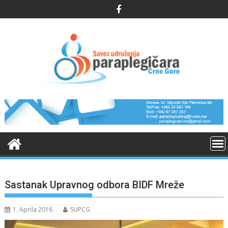
Skip
to
content
Sastanak Upravnog odbora BIDF Mreže
1. Aprila 2016.
SUPCG