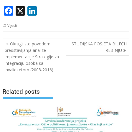
F
X
Li
ac
n
Vijesti
e
k
b
e
Navigacija
Okrugli sto povodom
STUDIJSKA POSJETA BILEĆI I
o
dI
članaka
predstavljanja analize
TREBINJU
o
n
implementacije Strategije za
integraciju osoba sa
k
invaliditetom (2008-2016)
Related posts