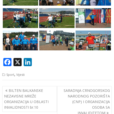
F
X
Li
ac
n
,
Sport
Vijesti
e
k
b
e
Navigacija
BILTEN BALKANSKE
SARADNJA CRNOGORSKOG
o
dI
članaka
NEZAVISNE MREŽE
NARODNOG POZORIŠTA
o
n
ORGANIZACIJA U OBLASTI
(CNP) I ORGANIZACIJA
INVALIDNOSTI br.10
OSOBA SA
k
INVALIDITETOM