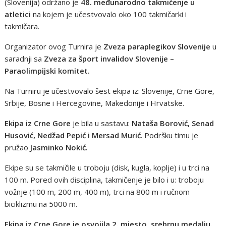
(Slovenija) održano je
48. međunarodno takmičenje u
atletici
na kojem je učestvovalo oko 100 takmičarki i
takmičara.
Organizator ovog Turnira je
Zveza paraplegikov Slovenije
u
saradnji sa
Zveza za šport invalidov Slovenije –
Paraolimpijski komitet.
Na Turniru je učestvovalo šest ekipa iz: Slovenije, Crne Gore,
Srbije, Bosne i Hercegovine, Makedonije i Hrvatske.
Ekipa iz Crne Gore
je bila u sastavu:
Nataša Borović, Senad
Husović, Nedžad Pepić i Mersad Murić
. Podršku timu je
pružao
Jasminko Nokić.
Ekipe su se takmičile u troboju (disk, kugla, koplje) i u trci na
100 m. Pored ovih disciplina, takmičenje je bilo i u: troboju
vožnje (100 m, 200 m, 400 m), trci na 800 m i ručnom
biciklizmu na 5000 m.
Ekipa iz Crne Gore je osvojila 2. mjesto, srebrnu medalju.