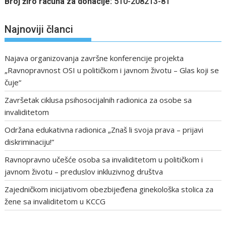
Broj žiro računa za donacije:
510-208213-81
Najnoviji članci
Najava organizovanja završne konferencije projekta
„Ravnopravnost OSI u političkom i javnom životu – Glas koji se
čuje“
Završetak ciklusa psihosocijalnih radionica za osobe sa
invaliditetom
Održana edukativna radionica „Znaš li svoja prava – prijavi
diskriminaciju!“
Ravnopravno učešće osoba sa invaliditetom u političkom i
javnom životu – preduslov inkluzivnog društva
Zajedničkom inicijativom obezbijeđena ginekološka stolica za
žene sa invaliditetom u KCCG