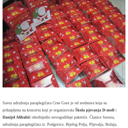
Savez udruženja paraplegičara Crne Gore je od sredstava koja su
prikupljena na koncertu koji je organizovala
Škola pjevanja
D-moll
i
Danijel Alibabić
obezbijedio novogodišnje paketiće. Članice Saveza,
udruženja paraplegičara iz: Podgorice, Bijelog Polja, Pljevalja, Rožaja,