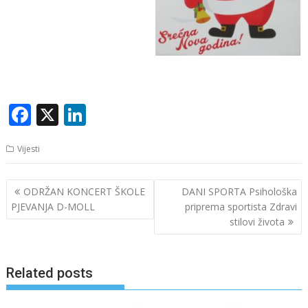
F
X
Li
ac
n
Vijesti
e
k
b
e
Navigacija
ODRŽAN KONCERT ŠKOLE
DANI SPORTA Psihološka
o
dI
članaka
PJEVANJA D-MOLL
priprema sportista Zdravi
o
n
stilovi života
k
Related posts