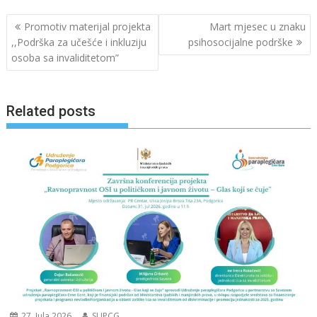
b
e
Navigacija
Promotiv materijal projekta
Mart mjesec u znaku
o
dI
članaka
,,Podrška za učešće i inkluziju
psihosocijalne podrške
o
n
osoba sa invaliditetom”
k
Related posts
27. Jula 2026.
SUPCG