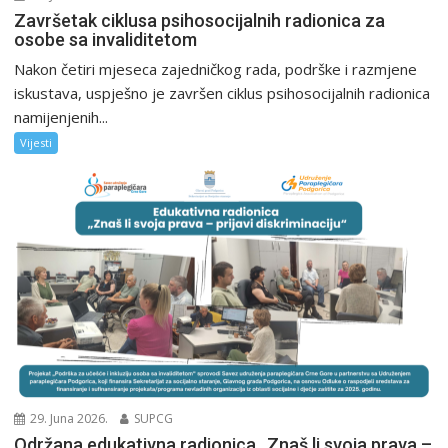
Završetak ciklusa psihosocijalnih radionica za
osobe sa invaliditetom
Nakon četiri mjeseca zajedničkog rada, podrške i razmjene
iskustava, uspješno je završen ciklus psihosocijalnih radionica
namijenjenih...
Vijesti
29. Juna 2026.
SUPCG
Održana edukativna radionica „Znaš li svoja prava –