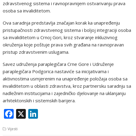
zdravstvenog sistema i ravnopravnijem ostvarivanju prava
osoba sa invaliditetom.
Ova saradnja predstavlja značajan korak ka unapređenju
pristupačnosti zdravstvenog sistema i boljoj integraciji osoba
sa invaliditetom u Crnoj Gori, kroz stvaranje inkluzivnog
okruženja koje poštuje prava svih građana na ravnopravan
pristup zdravstvenim uslugama.
Savez udruženja paraplegičara Crne Gore i Udruženje
paraplegičara Podgorica nastaviće sa inicijativama i
aktivnostima usmjerenim na unapređenje položaja osoba sa
invaliditetom u oblasti zdravstva, kroz partnersku saradnju sa
nadležnim institucijama i zajedničko djelovanje na uklanjanju
arhitektonskih i sistemskih barijera.
F
X
Li
ac
n
Vijesti
e
k