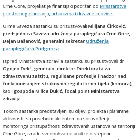
Crne Gore, projekat je finansijski podržan od
Ministarstva
prostornog planiranja, urbanizma i državne imovine.
U ime Saveza sastanku su prisustvovali
Milijana Ćirković,
predsjednica Saveza udruženja paraplegičara Crne Gore
, i
Dejan Bašanović, generalni sekretar
Udruženja
paraplegičara Podgorica
.
Ispred Ministarstva zdravlja sastanku su prisustvovali
dr
Ognjen Delić, generalni direktor Direktorata za
zdravstvenu zaštitu, regulisane profesije i nadzor nad
funkcionisanjem strukovnih regulatornih tijela (komora)
,
kao i
gospođa Milica Đukić, focal point Ministarstva
zdravlja
.
Tokom sastanka predstavljeni su ciljevi projekta i planirane
aktivnosti, sa posebnim akcentom na sprovođenje
monitoringa pristupačnosti zdravstvenih ustanova na teritoriji
Crne Gore, izradu sveobuhvatne analize o stepenu