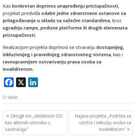
Kao
konkretan doprinos unapređenju pristupačnosti
,
projekat predviđa
odabir jedne zdravstvene ustanove za
prilagođavanje u skladu sa važećim standardima
, kroz
ugradnju rampe, podizne platforme ili drugih elemenata
pristupačnosti
.
Realizacijom projekta doprinosi se stvaranju
dostupnijeg,
inkluzivnijeg i pravednijeg zdravstvenog sistema
, kao i
ravnopravnijem ostvarivanju prava osoba sa
invaliditetom
.
F
X
Li
ac
n
Vijesti
e
k
b
e
Navigacija
Okrugli sto „Mobilnost OSI
Najava projekta „Podrška za
o
dI
članaka
kao aktivnih učesnika u
učešće i inkluziju osoba sa
o
n
saobraćaju“
invaliditetom“