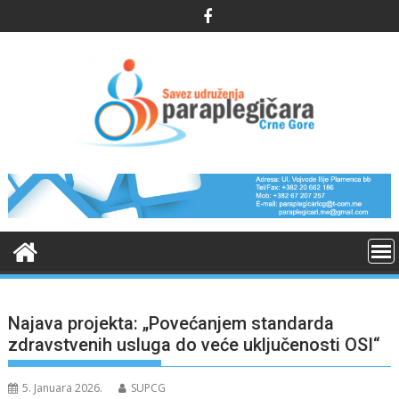
Skip
to
content
Najava projekta: „Povećanjem standarda
zdravstvenih usluga do veće uključenosti OSI“
5. Januara 2026.
SUPCG