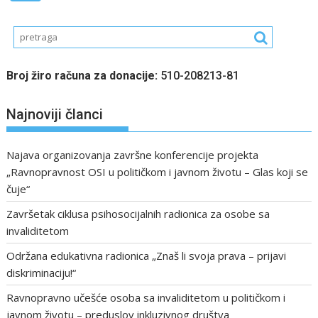
Broj žiro računa za donacije:
510-208213-81
Najnoviji članci
Najava organizovanja završne konferencije projekta
„Ravnopravnost OSI u političkom i javnom životu – Glas koji se
čuje“
Završetak ciklusa psihosocijalnih radionica za osobe sa
invaliditetom
Održana edukativna radionica „Znaš li svoja prava – prijavi
diskriminaciju!“
Ravnopravno učešće osoba sa invaliditetom u političkom i
javnom životu – preduslov inkluzivnog društva