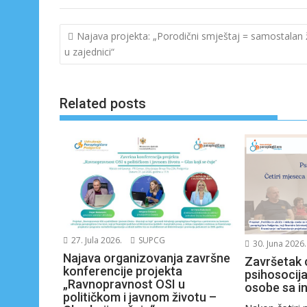
e
k
b
e
Navigacija
Najava projekta: „Porodični smještaj = samostalan 
o
dI
članaka
u zajednici“
o
n
k
Related posts
27. Jula 2026.
SUPCG
30. Juna 2026.
Najava organizovanja završne
Završetak 
konferencije projekta
psihosocija
„Ravnopravnost OSI u
osobe sa i
političkom i javnom životu –