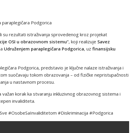
a paraplegičara Podgorica
su rezultati istraživanja sprovedenog kroz projekat
acije OSI u obrazovnom sistemu“
, koji realizuje
Savez
sa
Udruženjem paraplegičara Podgorica
, uz
finansijsku
egičara Podgorica, predstavio je ključne nalaze istraživanja i
etom suočavaju tokom obrazovanja – od fizičke nepristupačnosti
vanja u nastavnom procesu.
a važan korak ka stvaranju inkluzivnog obrazovnog sistema i
epen invaliditeta.
Sve #OsobeSaInvaliditetom #Diskriminacija #Podgorica