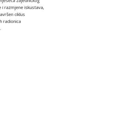
 mjeseca zajedničkog
 i razmjene iskustava,
avršen ciklus
ih radionica
.