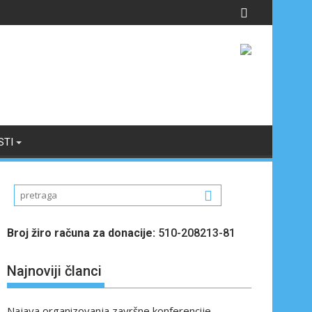
STI
Broj žiro računa za donacije:
510-208213-81
Najnoviji članci
Najava organizovanja završne konferencije