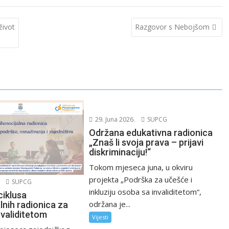
život
Razgovor s Nebojšom
29. Juna 2026.
SUPCG
Održana edukativna radionica
„Znaš li svoja prava – prijavi
diskriminaciju!“
Tokom mjeseca juna, u okviru
projekta „Podrška za učešće i
SUPCG
inkluziju osoba sa invaliditetom“,
ciklusa
održana je...
lnih radionica za
nvaliditetom
Vijesti