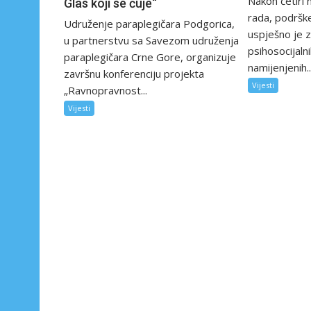
Nakon četiri
Glas koji se čuje“
rada, podrške
Udruženje paraplegičara Podgorica,
uspješno je z
u partnerstvu sa Savezom udruženja
psihosocijaln
paraplegičara Crne Gore, organizuje
namijenjenih..
završnu konferenciju projekta
Vijesti
„Ravnopravnost...
Vijesti