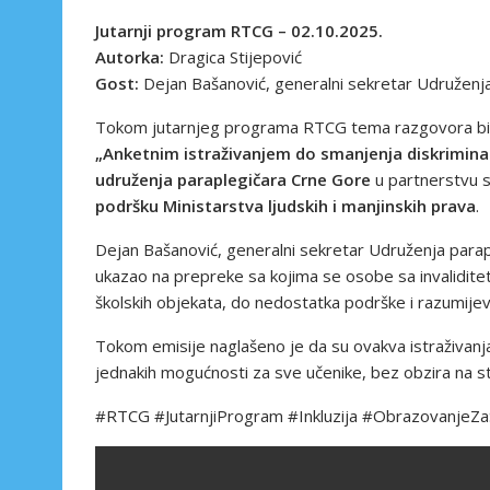
Jutarnji program RTCG – 02.10.2025.
Autorka:
Dragica Stijepović
Gost:
Dejan Bašanović, generalni sekretar Udruženj
Tokom jutarnjeg programa RTCG tema razgovora bili 
„Anketnim istraživanjem do smanjenja diskrimin
udruženja paraplegičara Crne Gore
u partnerstvu 
podršku Ministarstva ljudskih i manjinskih prava
.
Dejan Bašanović, generalni sekretar Udruženja parapl
ukazao na prepreke sa kojima se osobe sa invalidit
školskih objekata, do nedostatka podrške i razumije
Tokom emisije naglašeno je da su ovakva istraživanj
jednakih mogućnosti za sve učenike, bez obzira na st
#RTCG #JutarnjiProgram #Inkluzija #ObrazovanjeZa