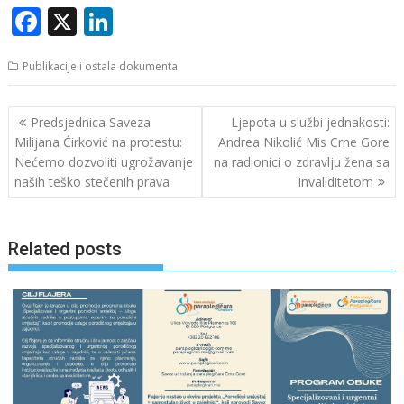
F
X
Li
ac
n
Publikacije i ostala dokumenta
e
k
b
e
Navigacija
Predsjednica Saveza
Ljepota u službi jednakosti:
o
dI
članaka
Milijana Ćirković na protestu:
Andrea Nikolić Mis Crne Gore
o
n
Nećemo dozvoliti ugrožavanje
na radionici o zdravlju žena sa
naših teško stečenih prava
invaliditetom
k
Related posts