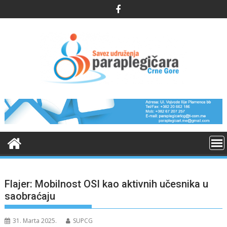
Skip
to
content
Flajer: Mobilnost OSI kao aktivnih učesnika u
saobraćaju
31. Marta 2025.
SUPCG