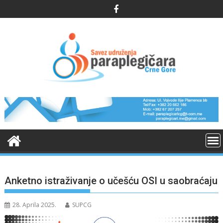
Skip
to
content
Anketno istraživanje o učešću OSI u saobraćaju
28. Aprila 2025.
SUPCG