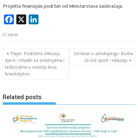
Projekta finansijski podržan od Ministarstava saobraćaja.
F
X
Li
ac
n
Vijesti
e
k
b
e
Navigacija
Flajer: Podržimo inkluziju
Seminar o antidopingu: Borba
o
dI
članaka
djece i mladih sa smetnjama i
za čist sport i inkluziju
o
n
teškoćama u razvoju kroz
hraniteljstvo
k
Related posts