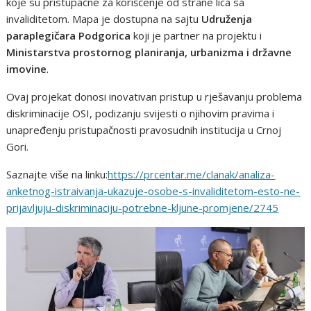
koje su pristupačne za korišćenje od strane lica sa
invaliditetom. Mapa je dostupna na sajtu
Udruženja
paraplegičara Podgorica
koji je partner na projektu i
Ministarstva prostornog planiranja, urbanizma i državne
imovine
.
Ovaj projekat donosi inovativan pristup u rješavanju problema
diskriminacije OSI, podizanju svijesti o njihovim pravima i
unapređenju pristupačnosti pravosudnih institucija u Crnoj
Gori.
Saznajte više na linku:
https://prcentar.me/clanak/analiza-
anketnog-istraivanja-ukazuje-osobe-s-invaliditetom-esto-ne-
prijavljuju-diskriminaciju-potrebne-kljune-promjene/2745