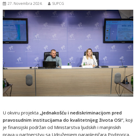
27. Novembra 2024.
SUPCG
U okviru projekta
„Jednakošću i nediskriminacijom pred
pravosudnim institucijama do kvalitetnijeg života OSI“
, koji
je finansijski podržan od Ministarstva ljudskih i manjinskih
prava u partnerstvu sa Udruženjem paraplegičara Podgorica,