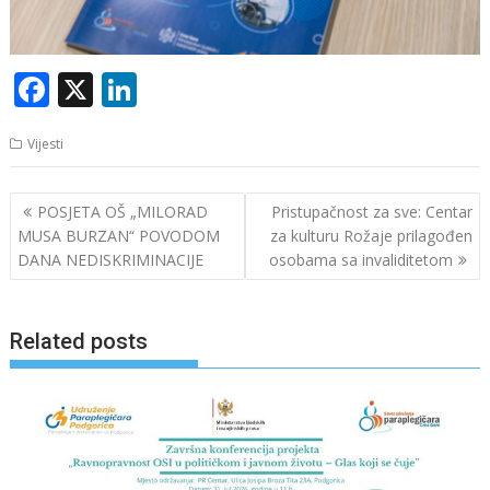
F
X
Li
ac
n
Vijesti
e
k
b
e
Navigacija
POSJETA OŠ „MILORAD
Pristupačnost za sve: Centar
o
dI
članaka
MUSA BURZAN“ POVODOM
za kulturu Rožaje prilagođen
o
n
DANA NEDISKRIMINACIJE
osobama sa invaliditetom
k
Related posts