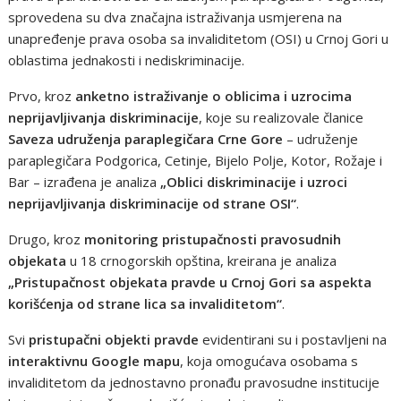
sprovedena su dva značajna istraživanja usmjerena na
unapređenje prava osoba sa invaliditetom (OSI) u Crnoj Gori u
oblastima jednakosti i nediskriminacije.
Prvo, kroz
anketno istraživanje o oblicima i uzrocima
neprijavljivanja diskriminacije
, koje su realizovale članice
Saveza udruženja paraplegičara Crne Gore
– udruženje
paraplegičara Podgorica, Cetinje, Bijelo Polje, Kotor, Rožaje i
Bar – izrađena je analiza
„Oblici diskriminacije i uzroci
neprijavljivanja diskriminacije od strane OSI“
.
Drugo, kroz
monitoring pristupačnosti pravosudnih
objekata
u 18 crnogorskih opština, kreirana je analiza
„Pristupačnost objekata pravde u Crnoj Gori sa aspekta
korišćenja od strane lica sa invaliditetom“
.
Svi
pristupačni objekti pravde
evidentirani su i postavljeni na
interaktivnu Google mapu
, koja omogućava osobama s
invaliditetom da jednostavno pronađu pravosudne institucije