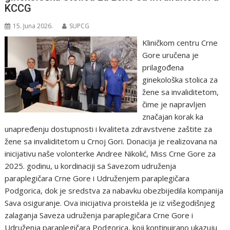
KCCG
15. Juna 2026.
SUPCG
Kliničkom centru Crne
Gore uručena je
prilagođena
ginekološka stolica za
žene sa invaliditetom,
čime je napravljen
značajan korak ka
unapređenju dostupnosti i kvaliteta zdravstvene zaštite za
žene sa invaliditetom u Crnoj Gori. Donacija je realizovana na
inicijativu naše volonterke Andree Nikolić, Miss Crne Gore za
2025. godinu, u kordinaciji sa Savezom udruženja
paraplegičara Crne Gore i Udruženjem paraplegičara
Podgorica, dok je sredstva za nabavku obezbijedila kompanija
Sava osiguranje. Ova inicijativa proistekla je iz višegodišnjeg
zalaganja Saveza udruženja paraplegičara Crne Gore i
Udruženja paraplegičara Podgorica, koji kontinuirano ukazuju