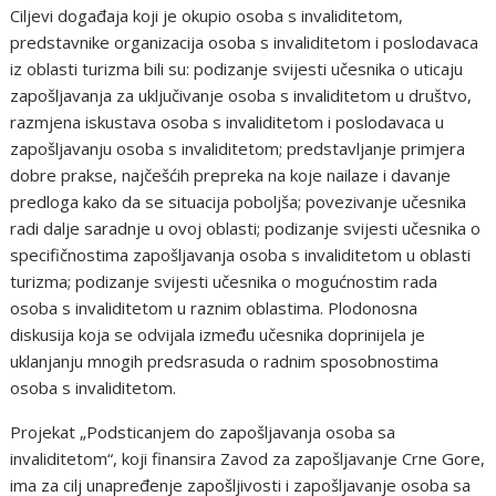
Ciljevi događaja koji je okupio osoba s invaliditetom,
predstavnike organizacija osoba s invaliditetom i poslodavaca
iz oblasti turizma bili su: podizanje svijesti učesnika o uticaju
zapošljavanja za uključivanje osoba s invaliditetom u društvo,
razmjena iskustava osoba s invaliditetom i poslodavaca u
zapošljavanju osoba s invaliditetom; predstavljanje primjera
dobre prakse, najčešćih prepreka na koje nailaze i davanje
predloga kako da se situacija poboljša; povezivanje učesnika
radi dalje saradnje u ovoj oblasti; podizanje svijesti učesnika o
specifičnostima zapošljavanja osoba s invaliditetom u oblasti
turizma; podizanje svijesti učesnika o mogućnostim rada
osoba s invaliditetom u raznim oblastima. Plodonosna
diskusija koja se odvijala između učesnika doprinijela je
uklanjanju mnogih predsrasuda o radnim sposobnostima
osoba s invaliditetom.
Projekat „Podsticanjem do zapošljavanja osoba sa
invaliditetom“, koji finansira Zavod za zapošljavanje Crne Gore,
ima za cilj unapređenje zapošljivosti i zapošljavanje osoba sa