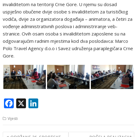
invaliditetom na teritoriji Crne Gore. U njemu su dosad
uspješno obučene dvije osobe s invaliditetom za turističkog
vodiča, dvije za organizatora događaja – animatora, a četiri za
vođenje administrativnih poslova i administriranje veb-
stranice. Ovih osam osoba s invaliditetom zaposlene su na
odgovarajućim radnim mjestima kod dva poslodavca: Marco
Polo Travel Agency d.o.o i Savez udruženja paraplegičara Crne
Gore.
F
X
Li
ac
n
Vijesti
e
k
b
e
Navigacija