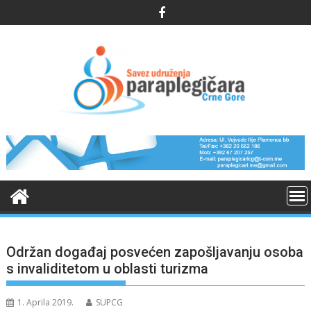
Skip
to
content
Održan događaj posvećen zapošljavanju osoba
s invaliditetom u oblasti turizma
1. Aprila 2019.
SUPCG