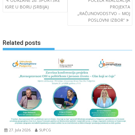
ODRŽANE 26. SPORTSKE
POČELA REALIZACIJA
o
dI
članaka
IGRE U BORU (SRBIJA)
PROJEKTA
o
n
„RAČUNOVODSTVO – MOJ
POSLOVNI IZBOR“
k
Related posts
27. Jula 2026.
SUPCG